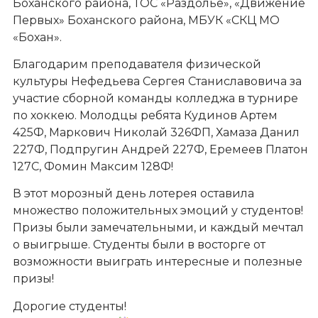
Боханского района, ТОС «Раздолье», «Движение
Первых» Боханского района, МБУК «СКЦ МО
«Бохан».
Благодарим преподавателя физической
культуры Нефедьева Сергея Станиславовича за
участие сборной команды колледжа в турнире
по хоккею. Молодцы ребята Кудинов Артем
425Ф, Маркович Николай 326ФП, Хамаза Данил
227Ф, Подпругин Андрей 227Ф, Еремеев Платон
127С, Фомин Максим 128Ф!
В этот морозный день лотерея оставила
множество положительных эмоций у студентов!
Призы были замечательными, и каждый мечтал
о выигрыше. Студенты были в восторге от
возможности выиграть интересные и полезные
призы!
Дорогие студенты!