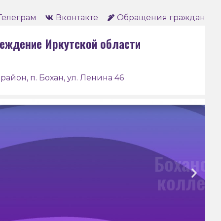
Телеграм
Вконтакте
Обращения граждан
еждение Иркутской области
район, п. Бохан, ул. Ленина 46
анский педагогический
ледж им. Д. Банзарова