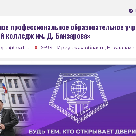
ное профессиональное образовательное учр
ий колледж им. Д. Банзарова»
bpu@mail.ru
669311 Иркутская область, Боханский 
Бох
кол