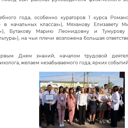
ебного года, особенно кураторов 1 курса Роман
 в начальных классах»), Мяханову Елизавету М
ие»), Бутакову Марию Леонидовну и Тумурову
ьтура»), на чьи плечи возложена большая ответств
ервым Днем знаний, началом трудовой деятел
ихолога, желаем незабываемого года, ярких событий