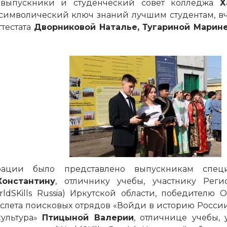
а выпускники и студенческий совет колледжа
Х
символический ключ знаний лучшим студентам, 
тестата
Дворниковой Наталье, Тугариной Марин
ации было представлено выпускникам специ
онстантину
, отличнику учебы, участнику Реги
SKills Russia) Иркутской области, победителю О
о слета поисковых отрядов «Войди в историю России
ультура»
Птицыной Валерии
, отличнице учебы, 