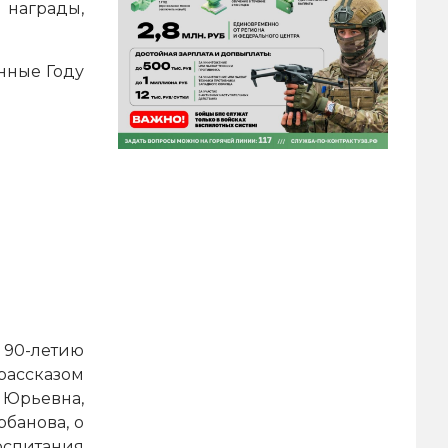
 награды,
.
енные Году
 90-летию
рассказом
 Юрьевна,
рбанова, о
оспитания