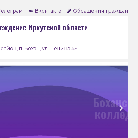
Телеграм
Вконтакте
Обращения граждан
еждение Иркутской области
район, п. Бохан, ул. Ленина 46
анский педагогический
ледж им. Д. Банзарова