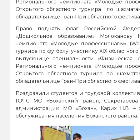
Регионального чемпионата «Молодые професс
Открытого областного турнира по шахмата
обладательнице Гран-При областного фестивал
Право поднять флаг Российской Федер
«Дошкольное образование» Молоканову Ко
чемпионата «Молодые профессионалы» (World
турнира по футболу, участнику ХIX областног
выпускнице специальности «Физическая к
Регионального чемпионата «Молодые професс
Открытого областного турнира по шахмата
обладательнице Гран-При областного фестивал
Поздравили студентов и трудовой коллектив
ГОЧС МО «Боханский район, Секретарева 
администрации МО «Бохан», Карих Н.В. – 
обслуживания населения Боханского района.