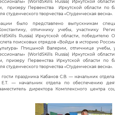
ионалы» (WorldSKills Russia) Иркутской области
м, призеру Первенства Иркутской области по ба
я студенческого творчества «Студенческая весна».
ации было представлено выпускникам специ
нстантину, отличнику учебы, участнику Реги
SKills Russia) Иркутской области, победителю О
о слета поисковых отрядов «Войди в историю России
ультура» Птицыной Валерии, отличнице учебы, 
ионалы» (WorldSKills Russia) Иркутской области
м, призеру Первенства Иркутской области по ба
я студенческого творчества «Студенческая весна».
 гости праздника Кабанов С.В. — начальник отдела
Е.Т. — начальник отдела по обеспечению дея
заместитель директора Комплексного центра со