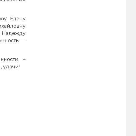
ову Елену
ихайловну
 Надежду
енность —
ьности –
, удачи!