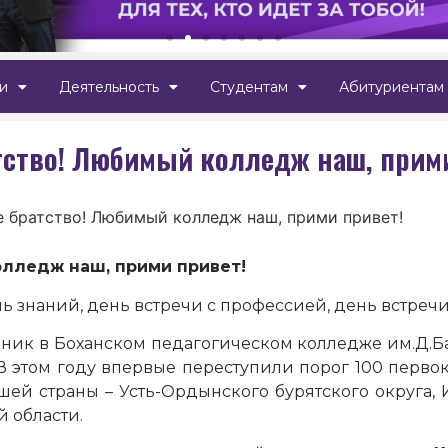
и
Деятельность
Студентам
Абитуриентам
атство! Любимый колледж наш, прим
е братство! Любимый колледж наш, прими привет!
лледж наш, прими привет!
ь знаний, день встречи с профессией, день встречи
здник в Боханском педагогическом колледже им.Д.Б
 В этом году впервые переступили порог 100 перво
шей страны – Усть-Ордынского бурятского округа, 
й области.