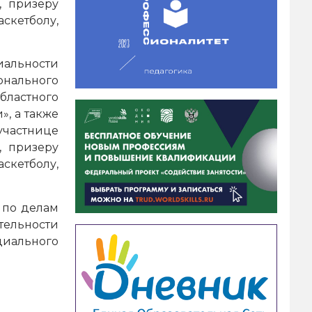
, призеру
скетболу,
альности
онального
бластного
», а также
участнице
, призеру
скетболу,
 по делам
тельности
циального