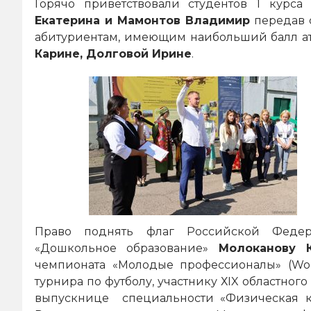
Горячо приветствовали студентов 1 курс
Екатерина и Мамонтов Владимир
передав 
абитуриентам, имеющим наибольший балл ат
Карине, Долговой Ирине
.
Право поднять флаг Российской Федер
«Дошкольное образование»
Молоканову К
чемпионата «Молодые профессионалы» (World
турнира по футболу, участнику ХIX областног
выпускнице специальности «Физическая к