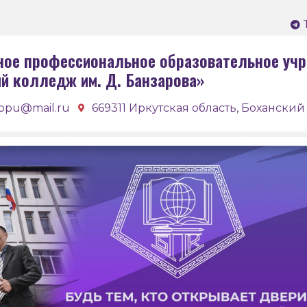
ное профессиональное образовательное учр
ий колледж им. Д. Банзарова»
bpu@mail.ru
669311 Иркутская область, Боханский 
Бох
кол