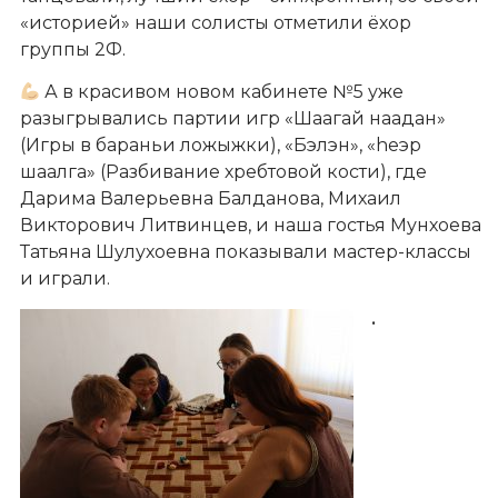
«историей» наши солисты отметили ёхор
группы 2Ф.
А в красивом новом кабинете №5 уже
разыгрывались партии игр «Шаагай наадан»
(Игры в бараньи ложыжки), «Бэлэн», «hеэр
шаалга» (Разбивание хребтовой кости), где
Дарима Валерьевна Балданова, Михаил
Викторович Литвинцев, и наша гостья Мунхоева
Татьяна Шулухоевна показывали мастер-классы
и играли.
•