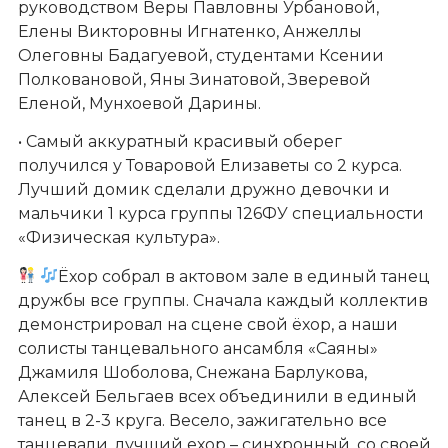
руководством Веры Павловны Урбановой,
Елены Викторовны Игнатенко, Анжеллы
Олеговны Бадагуевой, студентами Ксении
Полковановой, Яны Зинатовой, Зверевой
Еленой, Мунхоевой Дарины.
• Самый аккуратный красивый оберег
получился у Товаровой Елизаветы со 2 курса.
Лучший домик сделали дружно девочки и
мальчики 1 курса группы 126ФУ специальности
«Физическая культура».
Ёхор собрал в актовом зале в единый танец
дружбы все группы. Сначала каждый коллектив
демонстрировал на сцене свой ёхор, а наши
солисты танцевального ансамбля «Саяны»
Джамиля Шоболова, Снежана Барлукова,
Алексей Бельгаев всех объединили в единый
танец в 2-3 круга. Весело, зажигательно все
танцевали, лучший ехор – синхронный, со своей