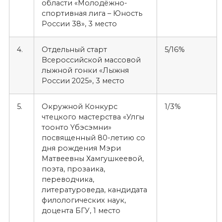
области «Молодёжно-
спортивная лига – Юность
России 38», 3 место
4.
Отдельный старт
5/16%
Всероссийской массовой
лыжной гонки «Лыжня
России 2025», 3 место
5.
Окружной Конкурс
1/3%
чтецкого мастерства «Улгы
тоонто Yбэсэмни»
посвященный 80-летию со
дня рождения Мэри
Матвеевны Хамгушкеевой,
поэта, прозаика,
переводчика,
литературоведа, кандидата
филологических наук,
доцента БГУ, 1 место