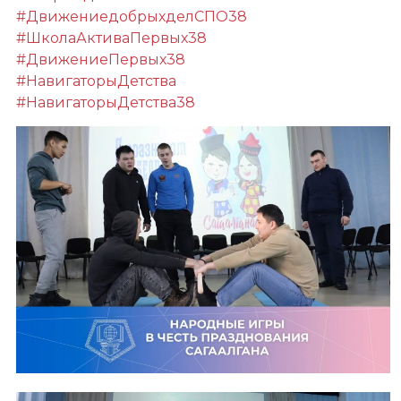
#ДвижениедобрыхделСПО38
#ШколаАктиваПервых38
#ДвижениеПервых38
#НавигаторыДетства
#НавигаторыДетства38