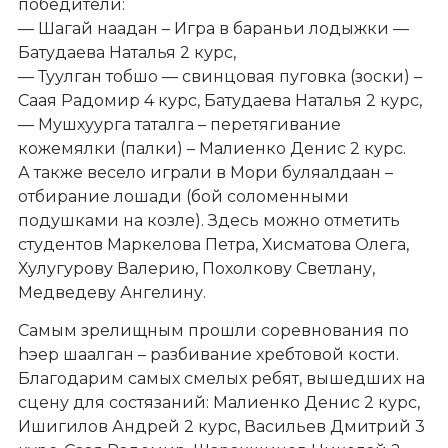
победители:
— Шагай наадан – Игра в бараньи лодыжки —
Батудаева Наталья 2 курс,
— Туулган тобшо — свинцовая пуговка (зоски) –
Саая Радомир 4 курс, Батудаева Наталья 2 курс,
— Мушхуурга таталга – перетягивание
кожемялки (палки) – Малиенко Денис 2 курс.
А также весело играли в Мори буляалдаан –
отбирание лошади (бой соломенными
подушками на козле). Здесь можно отметить
студентов Маркелова Петра, Хисматова Олега,
Хулугурову Валерию, Похолкову Светлану,
Медведеву Ангелину.
Самым зрелищным прошли соревнования по
hэер шаалган – разбивание хребтовой кости.
Благодарим самых смелых ребят, вышедших на
сцену для состязаний: Малиенко Денис 2 курс,
Ишигилов Андрей 2 курс, Васильев Дмитрий 3