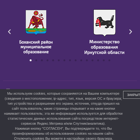
ГБПОУ ИО БПК им. Д. Банзарова
Мы используем cookies, которые сохраняются на Вашем компьютере
ЗАКРЫТ
(сведения о местоположении; ip-адрес; тип, язык, версия ОС и браузера;
тип устройства и разрешение его экрана; источник, откуда пришел на
сайт пользователь; какие страницы открывает и на какие кнопки
нажимает пользователь; эта же информация используется для обработки
статистических данных использования сайта посредством интернет-
сервисов Яндекс.Метрика и/или Спутник/аналитика).
Нажимая кнопку "СОГЛАСЕН", Вы подтверждаете то, что Вы
Версия для слабовидящих
проинформированы об использовании cookies на нашем сайте.
Отключить cookies Вы можете в настройках своего браузера.