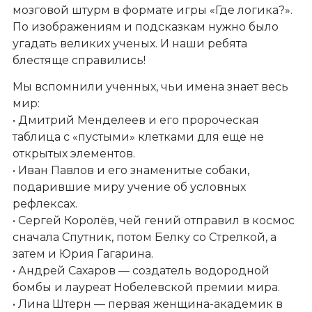
мозговой штурм в формате игры «Где логика?».
По изображениям и подсказкам нужно было
угадать великих ученых. И наши ребята
блестяще справились!
Мы вспомнили ученных, чьи имена знает весь
мир:
• Дмитрий Менделеев и его пророческая
таблица с «пустыми» клетками для еще не
открытых элементов.
• Иван Павлов и его знаменитые собаки,
подарившие миру учение об условных
рефлексах.
• Сергей Королёв, чей гений отправил в космос
сначала Спутник, потом Белку со Стрелкой, а
затем и Юрия Гагарина.
• Андрей Сахаров — создатель водородной
бомбы и лауреат Нобелевской премии мира.
• Лина Штерн — первая женщина-академик в