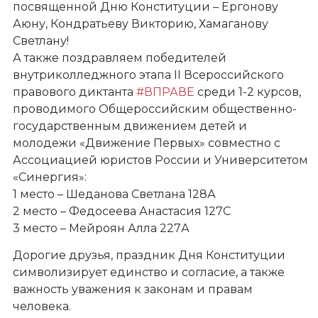
посвященной Дню Конституции – Ергонову
Аюну, Кондратьеву Викторию, Хамаганову
Светлану!
А также поздравляем победителей
внутриколледжного этапа II Всероссийского
правового диктанта
#ВПРАВЕ
среди 1-2 курсов,
проводимого Общероссийским общественно-
государственным движением детей и
молодежи «Движение Первых» совместно с
Ассоциацией юристов России и Университетом
«Синергия»:
1 место – Шеданова Светлана 128А
2 место – Федосеева Анастасия 127С
3 место – Мейроян Алла 227А
Дорогие друзья, праздник Дня Конституции
символизирует единство и согласие, а также
важность уважения к законам и правам
человека.