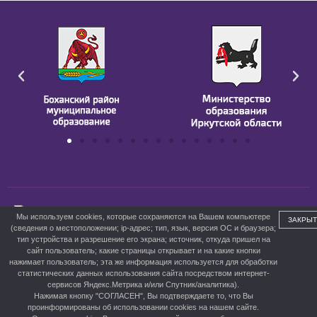
ГБПОУ ИО БПК им. Д. Банзарова
Мы используем cookies, которые сохраняются на Вашем компьютере
ЗАКРЫТ
(сведения о местоположении; ip-адрес; тип, язык, версия ОС и браузера;
тип устройства и разрешение его экрана; источник, откуда пришел на
сайт пользователь; какие страницы открывает и на какие кнопки
нажимает пользователь; эта же информация используется для обработки
статистических данных использования сайта посредством интернет-
сервисов Яндекс.Метрика и/или Спутник/аналитика).
Нажимая кнопку "СОГЛАСЕН", Вы подтверждаете то, что Вы
Версия для слабовидящих
проинформированы об использовании cookies на нашем сайте.