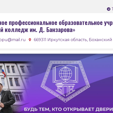
ное профессиональное образовательное учр
ий колледж им. Д. Банзарова»
bpu@mail.ru
669311 Иркутская область, Боханский 
Бох
кол