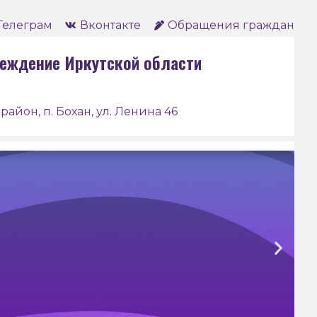
Телеграм
Вконтакте
Обращения граждан
еждение Иркутской области
район, п. Бохан, ул. Ленина 46
анский педагогический
ледж им. Д. Банзарова