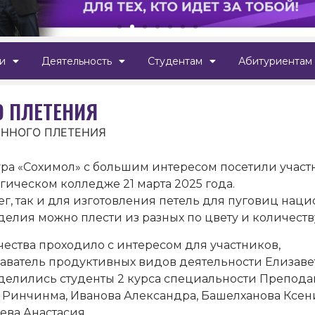
и
Деятельность
Студентам
Абитуриентам
 ПЛЕТЕНИЯ
ЕННОГО ПЛЕТЕНИЯ
ура «Сохимол» с большим интересом посетили учас
гическом колледже 21 марта 2025 года.
г, так и для изготовления петель для пуговиц нац
елия можно плести из разных по цвету и количеств
чества проходило с интересом для участников,
аватель продуктивных видов деятельности Елизаве
делились студенты 2 курса специальности Препода
а Ринчинма, Иванова Александра, Башелханова Ксен
ева Анастасия.