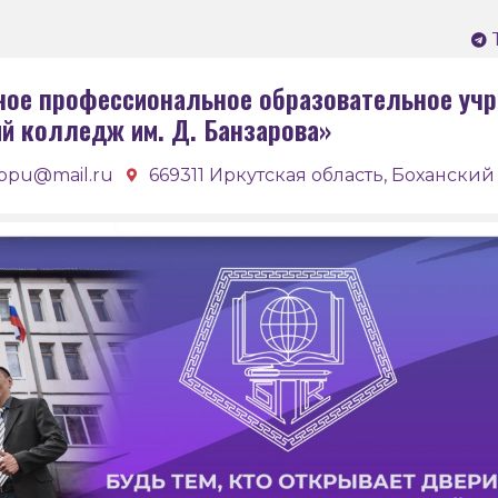
ное профессиональное образовательное учр
ий колледж им. Д. Банзарова»
bpu@mail.ru
669311 Иркутская область, Боханский 
Бох
кол