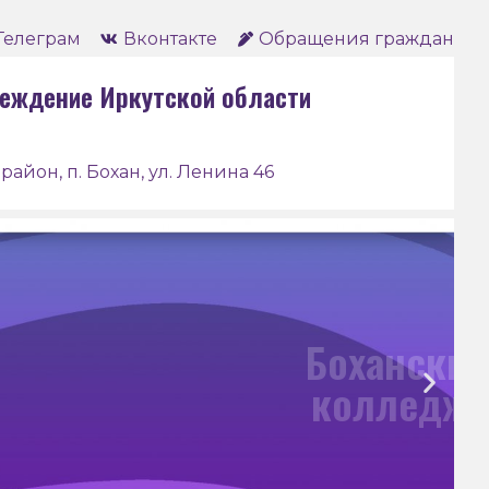
Телеграм
Вконтакте
Обращения граждан
еждение Иркутской области
район, п. Бохан, ул. Ленина 46
анский педагогический
ледж им. Д. Банзарова