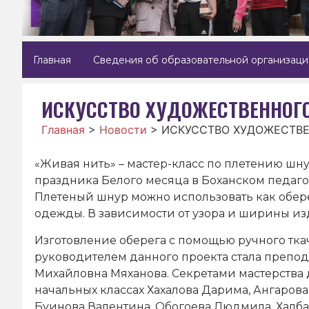
Главная
Сведения об образовательной организаци
ИСКУССТВО ХУДОЖЕСТВЕННОГО
Главная
>
Новости
>
ИСКУССТВО ХУДОЖЕСТВ
«Живая нить» – мастер-класс по плетению шн
праздника Белого месяца в Боханском педаго
Плетеный шнур можно использовать как обере
одежды. В зависимости от узора и ширины изд
Изготовление оберега с помощью ручного тка
руководителем данного проекта стала препод
Михайловна Мяханова. Секретами мастерства 
начальных классах Хахалова Дарима, Ангаров
Буинова Валентина, Обогоева Людмила, Халба