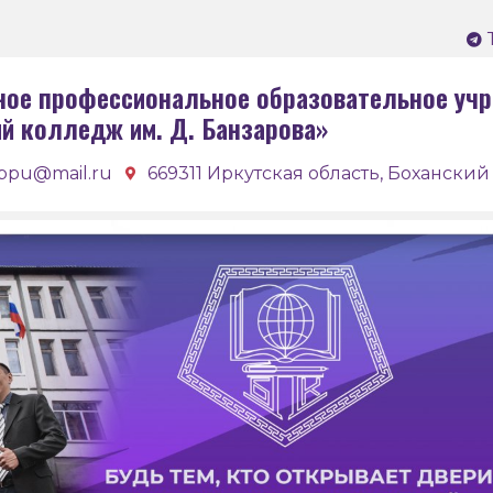
ное профессиональное образовательное учр
ий колледж им. Д. Банзарова»
bpu@mail.ru
669311 Иркутская область, Боханский 
Бох
кол