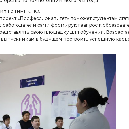
стерства по компетенции Вожатый года.
лип на Гимн СПО.
роект «Профессионалитет» поможет студентам стат
с работодатели сами формируют запрос к образова
редставлять свою площадку для обучения. Возраста
т выпускникам в будущем построить успешную карь