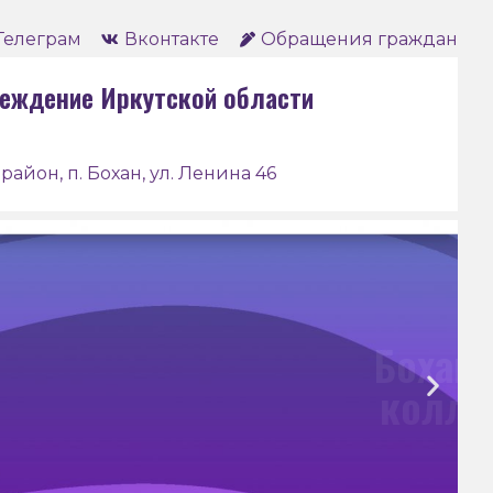
Телеграм
Вконтакте
Обращения граждан
еждение Иркутской области
район, п. Бохан, ул. Ленина 46
анский педагогический
ледж им. Д. Банзарова