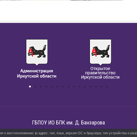
ГБПОУ ИО БПК им. Д. Банзарова
о местоположении; ip-адрес; тип, язык, версия ОС и браузера; тип устройства и разр