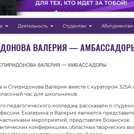
и
Деятельность
Студентам
Абитуриентам
РИДОНОВА ВАЛЕРИЯ — АМБАССАДОР
 СПИРИДОНОВА ВАЛЕРИЯ — АМБАССАДОРЫ
на и Спиридонова Валерия вместе с куратором 325А
лассный час для школьников.
о педагогического колледжа, рассказали о студен
офессии. Екатерина и Валерия являются представит
 участниками мероприятий, представляя Боханское
актических конференциях, областных творческих во