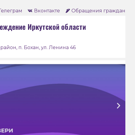
Телеграм
Вконтакте
Обращения граждан
еждение Иркутской области
район, п. Бохан, ул. Ленина 46
Боханский педагогический
колледж им. Д. Банзарова