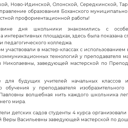
ой, Ново-Идинской, Олонской, Середкинской, Тар
Управление образования Боханского муниципально
естной профориентационной работы!
вине дня школьники знакомились с особе
а интерактивных площадках, здесь была показана 
 педагогического колледжа.
ом участвовали в мастер-классах с использованием
оммуникационных технологий у преподавателя м
 Николаевны, заведующей мастерской по Препо
се для будущих учителей начальных классов и
 обучения у преподавателя изобразительного 
Павловны волшебная нить каждого школьника ле
него мира.
ели детских садов студенты 4 курса организовали 
ой Веры Васильевны заведующей мастерской по до