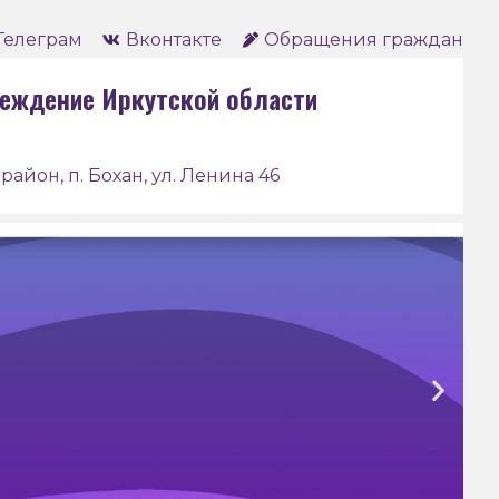
Телеграм
Вконтакте
Обращения граждан
еждение Иркутской области
район, п. Бохан, ул. Ленина 46
анский педагогический
ледж им. Д. Банзарова