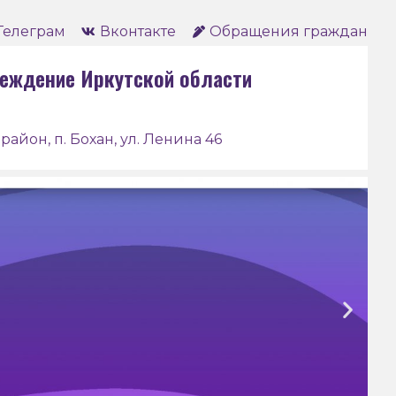
Телеграм
Вконтакте
Обращения граждан
еждение Иркутской области
район, п. Бохан, ул. Ленина 46
Боханский педагогический
колледж им. Д. Банзарова