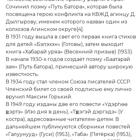
Сочинил поэму «Путь Батора», которая была
посвящена герою конфликта на КВЖД агинцу Д.
Дылгырову, именем которого назван один из
колхозов Агинском округе[4].
В 1931 году вышла в свет его первая книга стихов
для детей «Бэлэхэн» (Готовы), затем выходит
книга «Хабарай уряа» (Весенний призыв) (1933).
В начале 1930-х годов создаёт поэму «Баатарай
зам» (Путь батора), принесший автору широкую
известность.
В 1934 году стал членом Союза писателей СССР.
Членский билет со своей подписью ему лично
вручил Максим Горький.
В 1949 году изданы две его повести «Үдэрһөө
үдэртэ» (Изо дня в день), «Түүдэгэй дэргэдэ» (У
костра), адресованные читателям-детям. В
дальнейшем публикуются сборники повестей
«Галуунууд» (Гуси) (1953), «Таба» (Пятёрка) (1953),