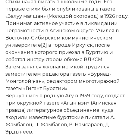
Стихи начал писать в школьные годы. Его
первые стихи были опубликованы в газете
«Залуу малшан» (Молодой скотовод) в 1926 году.
Принимал активное участие в ликвидации
неграмотности в Агинском округе. Учился в
Восточно-Сибирском коммунистическом
университете[2] в городе Иркутск, после
окончания которого приехал в Бурятию и
работал инструктором обкома ВЛКСМ.
Затем занялся журналистикой, трудился
заместителем редактора газеты «Буряад-
Монголой үнэн», редактором многотиражной
газеты «Гигант Бурятии».
Вернувшись в родную Агу в 1939 году, создаёт
при окружной газете «Агын үнэн» (Агинская
правда) литературное объединение, куда
входили известные бурятские писатели А.
Жамбалон, Ц. Жамбалов, В. Намсараев, Д.
Эрдынеев.