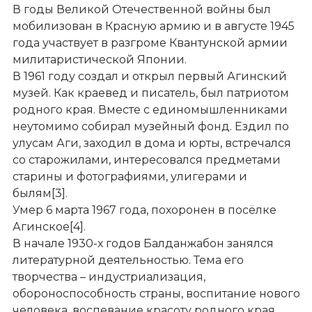
В годы Великой Отечественной войны был
мобилизован в Красную армию и в августе 1945
года участвует в разгроме Квантунской армии
милитаристической Японии.
В 1961 году создал и открыл первый Агинский
музей. Как краевед и писатель, был патриотом
родного края. Вместе с единомышленниками
неутомимо собирал музейный фонд. Ездил по
улусам Аги, заходил в дома и юрты, встречался
со старожилами, интересовался предметами
старины и фотографиями, улигерами и
былям[3].
Умер 6 марта 1967 года, похоронен в посёлке
Агинское[4].
В начале 1930-х годов Балданжабон занялся
литературной деятельностью. Тема его
творчества – индустриализация,
обороноспособность страны, воспитание нового
человека, воспевание красоту родного края.