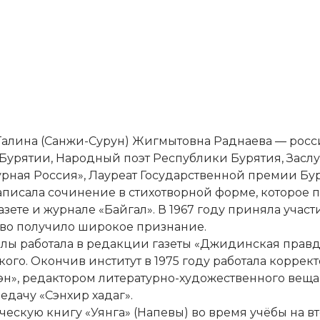
 Галина (Санжи-Сурун) Жигмытовна Раднаева ― росси
 Бурятии, Народный поэт Республики Бурятия, Зас
рная Россия», Лауреат Государственной премии Буря
 написала сочинение в стихотворной форме, которое
азете и журнале «Байгал». В 1967 году приняла учас
тво получило широкое признание.
 работала в редакции газеты «Джидинская правда», 
го. Окончив институт в 1975 году работала коррек
эн», редактором литературно-художественного веща
дачу «Сэнхир хадаг».
ческую книгу «Уянга» (Напевы) во время учёбы на вт