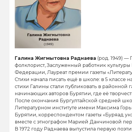
Галина Жигмытовна Раднаева
(род. 1949) —
фолклорист, Заслуженный работник культуры
Федерации, Лауреат премии газеты «Литерату
Стихи начала писать ещё в школе: в 5 классе
стихи Галины стали публиковать в районной г
начинающих авторов Бурятии, где её творчес
После окончания Бургултайской средней школы
Литературном институте имени Максима Горько
Бурятии, корреспондентом газеты «Буряад ун
вместе с этнографом Марией Данчиновой пере
В 1972 году Раднаева выпустила первую поэти