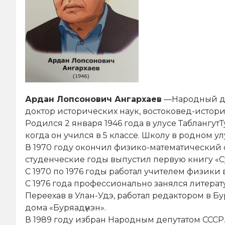
Ардан Лопсонович Ангархаев
—Народный деп
доктор исторических наук, востоковед-истори
Родился 2 января 1946 года в улусе Таблангу
когда он учился в 5 классе. Школу в родном 
В 1970 году окончил физико-математический ф
студенческие годы выпустил первую книгу «С
С 1970 по 1976 годы работал учителем физики
С 1976 года профессионально занялся литерат
Переехав в Улан-Удэ, работал редактором в Б
дома «Буряадүнэн».
В 1989 году избран Народным депутатом СССР