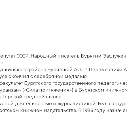
утат СССР, Народный писатель Бурятии, Заслужен
к.
тТункинского района Бурятской АССР. Первые стихи 
улусе окончил с серебряной медалью.
акультет Бурятского государственного педагогичес
уранзан» («Сила притяжения») в Бурятском книжном
 в Торской средней школе.
урной деятельностью и журналистикой. Был сотрудн
урятском книжном издательстве. В 1986 году назна
.